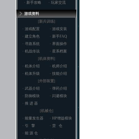
・
新手攻略
・
玩家交流
游戏资料
[新兵训练]
・
游戏配置
・
游戏安装
・
建立角色
・
新手FAQ
・
寻路系统
・
界面操作
・
机战传说
・
星系档案
[机体资料]
・
机体介绍
・
机师介绍
・
机体升级
・
技能介绍
[外部装置]
・
武器介绍
・
弹药介绍
・
防御模块
・
闪避模块
・
推 进 器
[机械仓]
・
能量发生器
・
HP增益模块
・
引 擎
・
货 仓
・
能 源 仓