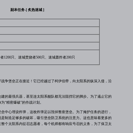
副本任务-[ 炙热迷城 ]
1200只、迷城焚烧者500只、迷城轰炸者200只
战争堡垒正在接近！它已经越过了柯伊伯带，向太阳系的纵深入侵，沿
建的最强兵器，甚至连太阳系舰队都无法阻挡它的脚步。为了遏止它的
为“精密爆破”的作战计划。
垒中心埋设炸弹，这枚炸弹足以毁掉整座堡垒。为了掩护任务的进行，
就是制造足够多的破坏，吸引堡垒防卫系统的注意力。这也意味着更多的
在整个太阳系内征召志愿者，每个机师都有响应号召的义务，为了保卫太