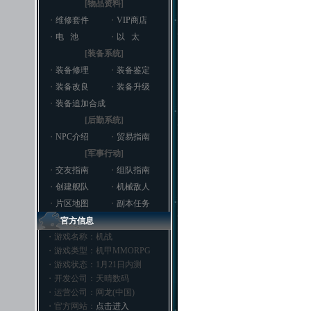
[物品资料]
・
维修套件
・
VIP商店
・
电 池
・
以 太
[装备系统]
・
装备修理
・
装备鉴定
・
装备改良
・
装备升级
・
装备追加合成
[后勤系统]
・
NPC介绍
・
贸易指南
[军事行动]
・
交友指南
・
组队指南
・
创建舰队
・
机械敌人
・
片区地图
・
副本任务
官方信息
・游戏名称：机战
・游戏类型：机甲MMORPG
・游戏状态：1月21日内测
・开发公司：天晴数码
・运营公司：网龙(中国)
・官方网站：
点击进入