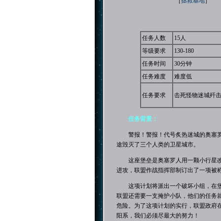
［
拯救基地
］
任务人数
15人
等级要求
130-180
任务时间
30分钟
任务难度
难度低
任务要求
击死怪物迷城歼击者
任务背景：
警报！警报！代号炙热迷城的奥塞罗
途毁灭了三个人类的卫星城市。
这座堡垒是奥塞罗人用一颗小行星改
进攻，联盟作战指挥部制订出了一项被称
这项计划将派出一个破坏小组，在堡
联盟还需要一支掩护小队，他们的任务
危险。为了这项计划的实行，联盟政府
阳系，我们必须尽最大的努力！