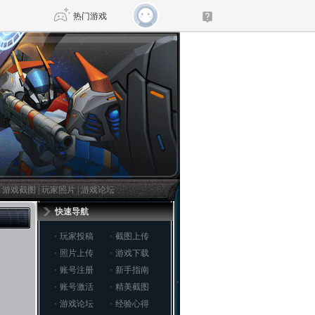
热门游戏
DNF
传奇4
剑网3旗舰版
新天龙八部
自由
诛仙世界
仙剑世界
|
游戏截图
|
玩家照片
|
游戏论坛
快速导航
・
玩家投稿
・
截图上传
・
照片上传
・
游戏下载
・
账号注册
・
新手指南
・
账号激活
・
精美截图
・
游戏论坛
・
经验心得