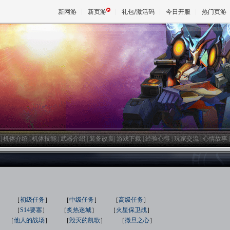
新网游
新页游
礼包/激活码
今日开服
热门页游
魔兽
天堂
王权与
|
机体介绍
|
机体技能
|
武器介绍
|
装备改良
|
游戏下载
|
经验心得
|
玩家交流
|
心情故事
］ ［
初级任务
］ ［
中级任务
］ ［
高级任务
］
］ ［
S14要塞
］ ［
炙热迷城
］ ［
火星保卫战
］
 ［
他人的战场
］ ［
毁灭的凯歌
］ ［
撒旦之心
］