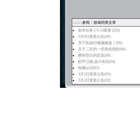
::::::::::参阅：游戏同类文章
副本任务-[ S-14要塞 ]
(10)
3月9日更新公告
(09)
关于机战ID被骗被盗！
(06)
关于二区的一些游戏感想
(06)
瞬间空白的悲哀
(06)
机甲已锈.战斗依旧
(04)
枪械认识
(03)
3月3日更新公告
(03)
3月2日更新公告
(02)