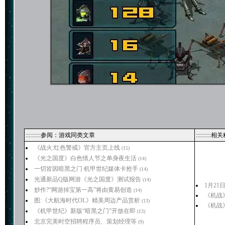
::::::::::参阅：游戏同类文章
:::::::::
《战火:红色警戒》官方主页上线
(15)
《光之国度》白色情人节之单身夜生活
(14)
一切皆因暗黑之门 机甲世纪媒体卡抢手
(14)
光通新品Q版网游《光之国度》测试报告
(14)
1月21
炒作?“网游掉宝第一高”将由黄易创造
(14)
《机战
图:《大航海时代OL》精美周边产品赏析
(13)
《机战
《机甲世纪》新版“暗黑之门”开放在即
(13)
北京完美时空招聘程序员、策划经理等
(9)