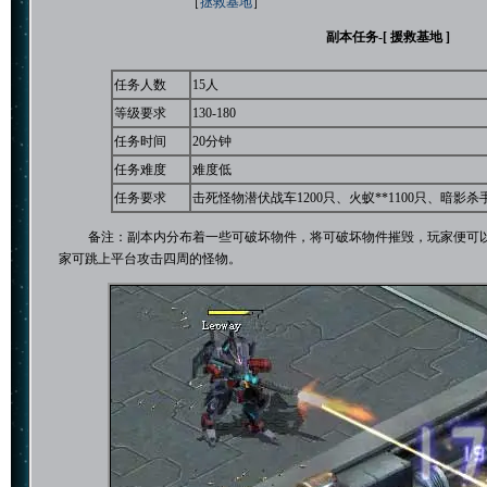
［
拯救基地
］
副本任务-[ 援救基地 ]
任务人数
15人
等级要求
130-180
任务时间
20分钟
任务难度
难度低
任务要求
击死怪物潜伏战车1200只、火蚁**1100只、暗影杀手
备注：副本内分布着一些可破坏物件，将可破坏物件摧毁，玩家便可以获
家可跳上平台攻击四周的怪物。