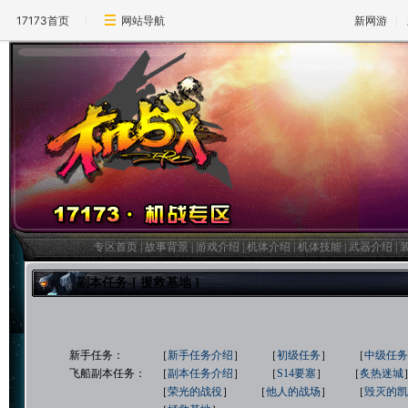
17173首页
网站导航
新网游
专区首页
|
故事背景
|
游戏介绍
|
机体介绍
|
机体技能
|
武器介绍
|
副本任务-[ 援救基地 ]
新手任务： ［
新手任务介绍
］ ［
初级任务
］ ［
中级任
飞船副本任务： ［
副本任务介绍
］ ［
S14要塞
］ ［
炙热迷城
［
荣光的战役
］ ［
他人的战场
］ ［
毁灭的