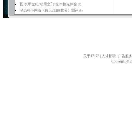
图:机甲世纪“暗黑之门”副本抢先体验
(9)
动态格斗网游《倚天2自由世界》测评
(8)
关于17173
|
人才招聘
|
广告服
Copyright © 20