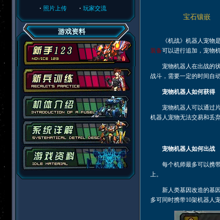
・
照片上传
・
玩家交流
宝石镶嵌
游戏资料
《机战》机器人宠物是
装备
可以进行追加，宠物
宠物机器人在出战的状态
战斗，需要一定的时间自
宠物机器人如何获得
宠物机器人可以通过片
机器人宠物无法交易和丢
宠物机器人如何出战
每个机师最多可以携带1
上。
新人类基因改造的基因分
多可同时携带10架机器人