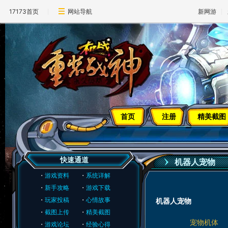
17173首页
网站导航
新网游
首页
注册
精美截图
快速通道
机器人宠物
・
游戏资料
・
系统详解
・
新手攻略
・
游戏下载
・
玩家投稿
・
心情故事
机器人宠物
・
截图上传
・
精美截图
宠物机体
・
游戏论坛
・
经验心得