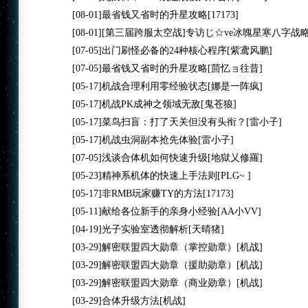
[08-01]
最省钱又省时的升星攻略
[17173]
[08-01]
[第三届跨服太空战]专访じ☆ve冰魄星寒八字战
[07-05]
出门刷怪必备的24种核心程序
[紫鸢风鹏]
[07-05]
最省钱又省时的升星攻略
[茴忆ョ往昔]
[05-17]
机战合理利用零经验状态
[娜是一阵疯]
[05-17]
机战PK成神之领域无敌
[鬼苍狼]
[05-17]
菜鸟扫盲：打了天关但没有头衔？
[雷小子]
[05-17]
机战虫洞副本抢先体验
[雷小子]
[07-05]
浅谈合体机如何快速升级
[地獄乂修羅]
[05-23]
精神系机体的快速上手法则
[PLG~ ]
[05-17]
非RMB玩家赚TY的方法
[17173]
[05-11]
献给各位新手的亲身小经验
[AA小VV]
[04-19]
光子实验室透彻解析
[天晴猪]
[03-29]
解密联盟四大勋章（掌控勋章）
[机战]
[03-29]
解密联盟四大勋章（援助勋章）
[机战]
[03-29]
解密联盟四大勋章（商业勋章）
[机战]
[03-29]
合体升级方法
[机战]