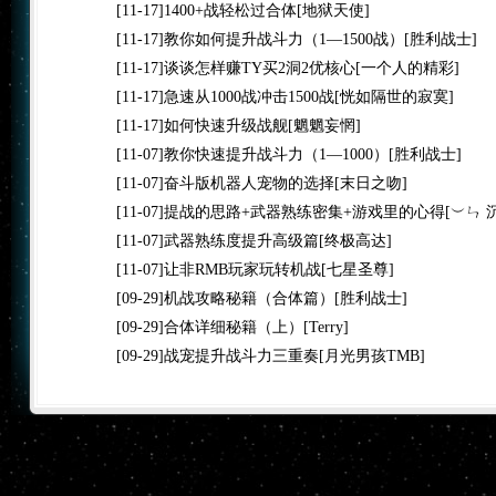
[11-17]
1400+战轻松过合体
[地狱天使]
[11-17]
教你如何提升战斗力（1—1500战）
[胜利战士]
[11-17]
谈谈怎样赚TY买2洞2优核心
[一个人的精彩]
[11-17]
急速从1000战冲击1500战
[恍如隔世的寂寞]
[11-17]
如何快速升级战舰
[魍魍妄惘]
[11-07]
教你快速提升战斗力（1—1000）
[胜利战士]
[11-07]
奋斗版机器人宠物的选择
[末日之吻]
[11-07]
提战的思路+武器熟练密集+游戏里的心得
[︶ㄣ 
[11-07]
武器熟练度提升高级篇
[终极高达]
[11-07]
让非RMB玩家玩转机战
[七星圣尊]
[09-29]
机战攻略秘籍（合体篇）
[胜利战士]
[09-29]
合体详细秘籍（上）
[Terry]
[09-29]
战宠提升战斗力三重奏
[月光男孩TMB]