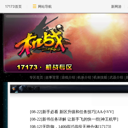
17173首页
网站导航
新网游
专区首页
|
故事背景
|
游戏介绍
|
机体介绍
|
机体技能
|
武器介绍
|
经验心得
[08-22]
新手必看 新区升级和任务技巧
[AA小VV]
[08-22]
新书任务详解 让新手飞的快一些
[神王机甲]
[08-12]
无防御，1400战过战役天神合体
[17173]