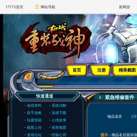
17173首页
网站导航
新网游
首页
注册
精美截图
快速通道
紧急维修套件
・
游戏资料
・
系统详解
・
新手攻略
・
游戏下载
物品道具 ［
弹
・
玩家投稿
・
心情故事
・
截图上传
・
精美截图
・
游戏论坛
・
经验心得
提示：
物品名后面添