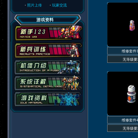
・
照片上传
・
玩家交流
游戏资料
维修套件
无等级要
维修套件
无等级要