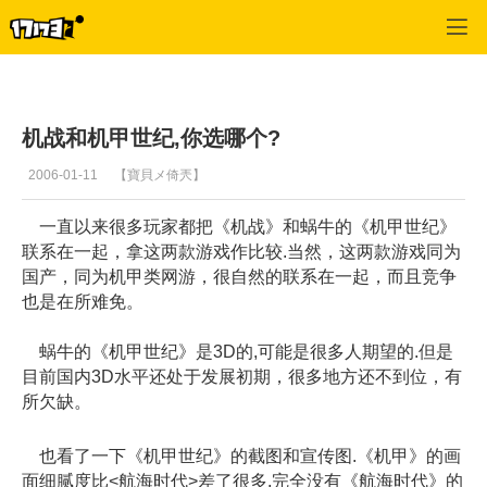
专区_《机战》
>
玩家交流
>
正文
机战和机甲世纪,你选哪个?
2006-01-11
【寶貝メ倚兲】
一直以来很多玩家都把《机战》和蜗牛的《机甲世纪》
联系在一起，拿这两款游戏作比较.当然，这两款游戏同为
国产，同为机甲类网游，很自然的联系在一起，而且竞争
也是在所难免。
蜗牛的《机甲世纪》是3D的,可能是很多人期望的.但是
目前国内3D水平还处于发展初期，很多地方还不到位，有
所欠缺。
也看了一下《机甲世纪》的截图和宣传图.《机甲》的画
面细腻度比<航海时代>差了很多,完全没有《航海时代》的